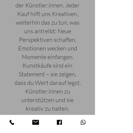
der Künstler:innen. Jeder
Kauf hilft uns Kreativen,
weiterhin das zu tun, was
uns antreibt: Neue
Perspektiven schaffen,
Emotionen wecken und
Momente einfangen.
Kunstkäufe sind ein
Statement – sie zeigen,
dass du Wert darauf legst,
Künstler:innen zu
unterstützen und sie
kreativ zu halten.
Zudem ist Kunst auch ein