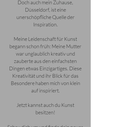
Doch auch mein Zuhause,
Düsseldorf, ist eine
unerschöpfliche Quelle der
Inspiration.
Meine Leidenschaft für Kunst
begann schon früh: Meine Mutter
war unglaublich kreativ und
zauberte aus den einfachsten
Dingen etwas Einzigartiges. Diese
Kreativität und ihr Blick für das
Besondere haben mich von klein
auf inspiriert.
Jetzt kannst auch du Kunst
besitzen!