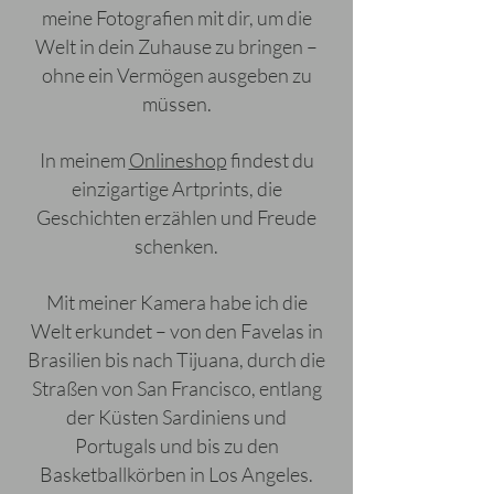
meine Fotografien mit dir, um die
Welt in dein Zuhause zu bringen –
ohne ein Vermögen ausgeben zu
müssen.
In meinem
Onlineshop
findest du
einzigartige Artprints, die
Geschichten erzählen und Freude
schenken.
Mit meiner Kamera habe ich die
Welt erkundet – von den Favelas in
Brasilien bis nach Tijuana, durch die
Straßen von San Francisco, entlang
der Küsten Sardiniens und
Portugals und bis zu den
Basketballkörben in Los Angeles.