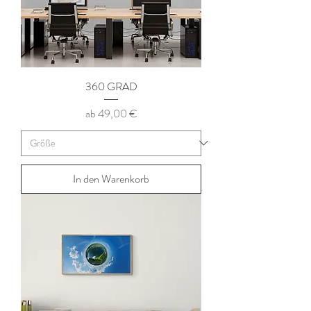
360 GRAD
Sale-Preis
ab
49,00 €
In den Warenkorb