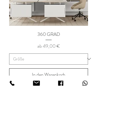
360 GRAD
Sale-Preis
ab
49,00 €
In den Warenkorb