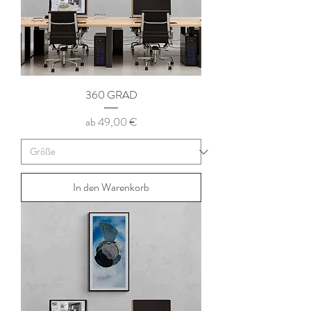
360 GRAD
Sale-Preis
ab
49,00 €
In den Warenkorb