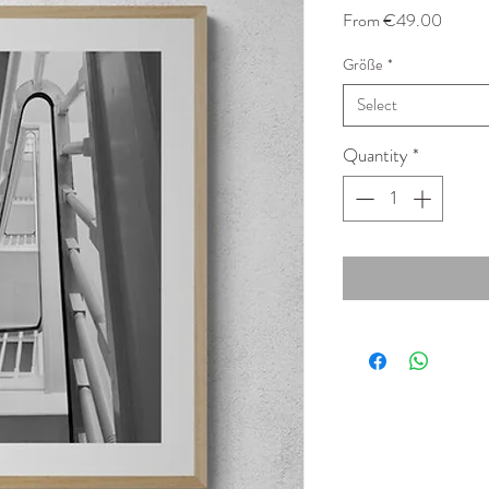
Sale
From
€49.00
Price
Größe
*
Select
Quantity
*