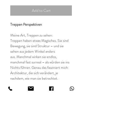
Add to Cart
Treppen Perspektiven
Meine Art, Treppen zu sehen:
Treppen haben etwas Magisches. Sie sind
Bewegung, sie sind Struktur – und sie
sehen aus jedem Winkel anders
aus. Manchmal wirken sie endlos,
manchmal fast surreal – als würden sie ins
Nichts führen. Genau das fasziniert mich:
Architektur, die sich verändert, je
nachdem, wie man sie betrachtet.
📸 Details:
✔ Entstehungsjahr 2018 - heute
✔ limitierte Auflage von 49 Stück
✔ Sondergrößen auf Anfrage
✔ Digital fotografiert