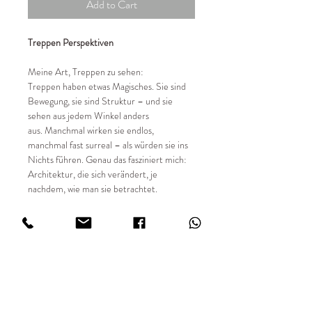
Add to Cart
Treppen Perspektiven
Meine Art, Treppen zu sehen:
Treppen haben etwas Magisches. Sie sind
Bewegung, sie sind Struktur – und sie
sehen aus jedem Winkel anders
aus. Manchmal wirken sie endlos,
manchmal fast surreal – als würden sie ins
Nichts führen. Genau das fasziniert mich:
Architektur, die sich verändert, je
nachdem, wie man sie betrachtet.
📸 Details:
✔ Entstehungsjahr 2018 - heute
✔ limitierte Auflage von 49 Stück
✔ Sondergrößen auf Anfrage
✔ Digital fotografiert
✔ Hochwertiger Fine Art Digitaldruck
✔ Print FUJIFILM Matt in 234 g/m²