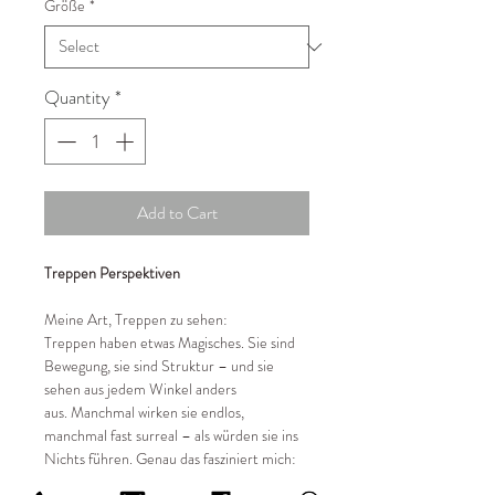
Größe
*
Quantity
*
Add to Cart
Treppen Perspektiven
Meine Art, Treppen zu sehen:
Treppen haben etwas Magisches. Sie sind
Bewegung, sie sind Struktur – und sie
sehen aus jedem Winkel anders
aus. Manchmal wirken sie endlos,
manchmal fast surreal – als würden sie ins
Nichts führen. Genau das fasziniert mich:
Architektur, die sich verändert, je