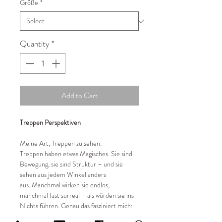
Größe
*
Quantity
*
Add to Cart
Treppen Perspektiven
Meine Art, Treppen zu sehen:
Treppen haben etwas Magisches. Sie sind
Bewegung, sie sind Struktur – und sie
sehen aus jedem Winkel anders
aus. Manchmal wirken sie endlos,
manchmal fast surreal – als würden sie ins
Nichts führen. Genau das fasziniert mich:
Architektur, die sich verändert, je