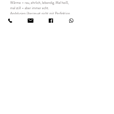
Wärme – rau, ehrlich, lebendig. Mal heiß,
mal still – aber immer echt.
Andalusien überzeugt nicht mit Perfektion,
sondern mit Charakter: warm, vielfältig,
widersprüchlich. Eine Region, die man nicht
einfach nur bereist, sondern erlebt.
📸 Details:
✔ Entstehungsjahr 2025
✔ limitierte Auflage von 49 Stück
✔ Sondergrößen auf Anfrage
✔ 35mm analog fotografiert
✔ Hochwertiger Fine Art Digitaldruck
✔ Print FUJIFILM Matt in 234 g/m²#
IMPRESSUM
AGBs