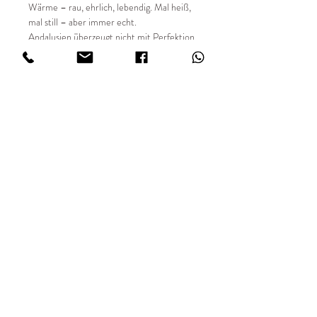
Wärme – rau, ehrlich, lebendig. Mal heiß,
mal still – aber immer echt.
Andalusien überzeugt nicht mit Perfektion,
sondern mit Charakter: warm, vielfältig,
widersprüchlich. Eine Region, die man nicht
einfach nur bereist, sondern erlebt.
📸 Details:
✔ Entstehungsjahr 2025
✔ limitierte Auflage von 49 Stück
✔ Sondergrößen auf Anfrage
✔ 35mm analog fotografiert
✔ Hochwertiger Fine Art Digitaldruck
✔ Print FUJIFILM Matt in 234 g/m²#
IMPRESSUM
AGBs