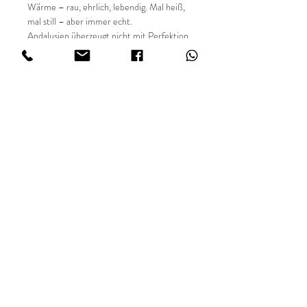
Wärme – rau, ehrlich, lebendig. Mal heiß,
mal still – aber immer echt.
Andalusien überzeugt nicht mit Perfektion,
sondern mit Charakter: warm, vielfältig,
widersprüchlich. Eine Region, die man nicht
einfach nur bereist, sondern erlebt.
📸 Details:
✔ Entstehungsjahr 2025
✔ limitierte Auflage von 49 Stück
✔ Sondergrößen auf Anfrage
✔ 35mm analog fotografiert
✔ Hochwertiger Fine Art Digitaldruck
✔ Print FUJIFILM Matt in 234 g/m²#
IMPRESSUM
AGBs