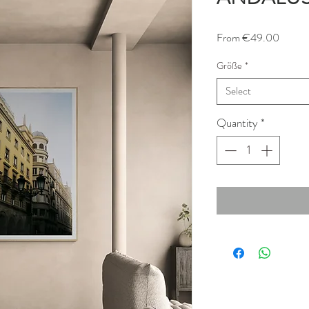
Sale
From
€49.00
Price
Größe
*
Select
Quantity
*