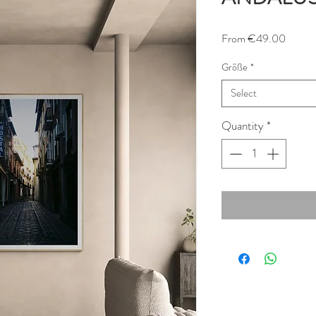
Sale
From
€49.00
Price
Größe
*
Select
Quantity
*