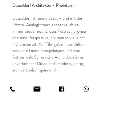
Düsseldorf Architektur - Rheinturm
Düsseldorf ist meine Stadt – und mit der
35mm-Analogkamera entdecke ich sie
immer wieder neu. Dieses Foto zeigt genau
das: eine Perspektive, die man so vielleicht
nicht erwartet. Auf Film gebannt entfalten
sich klare Linien, Spiegelungen und eine
fast surreale Symmetrie – und doch ist es
unverkennbar Düsseldorf, modern, kantig,
architektonisch spannend.
📸 Details:
✔ Entstehungsjahr 2026
✔ Limitierte Auflage von 49 Stück
✔ Fine Art Digitaldruck in hoher Qualität
✔ 35mm analog fotografiert
✔ Sondergrößen auf Anfrage
✔ Print auf FUJIFILM Matt 234 g/m²