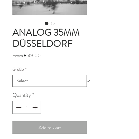
ANALOG 35MM
DÜSSELDORF
Sale
From
€49.00
Price
Größe
*
Quantity
*
Add to Cart