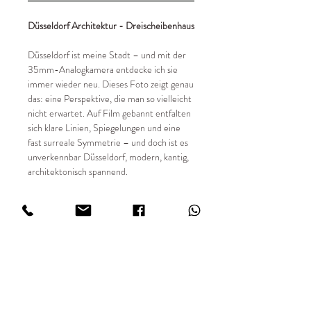
Düsseldorf Architektur - Dreischeibenhaus
Düsseldorf ist meine Stadt – und mit der
35mm-Analogkamera entdecke ich sie
immer wieder neu. Dieses Foto zeigt genau
das: eine Perspektive, die man so vielleicht
nicht erwartet. Auf Film gebannt entfalten
sich klare Linien, Spiegelungen und eine
fast surreale Symmetrie – und doch ist es
unverkennbar Düsseldorf, modern, kantig,
architektonisch spannend.
📸 Details:
✔ Entstehungsjahr 2025
✔ Limitierte Auflage von 49 Stück
✔ Fine Art Digitaldruck in hoher Qualität
✔ 35mm analog fotografiert
✔ Sondergrößen auf Anfrage
✔ Print auf FUJIFILM Matt 234 g/m²