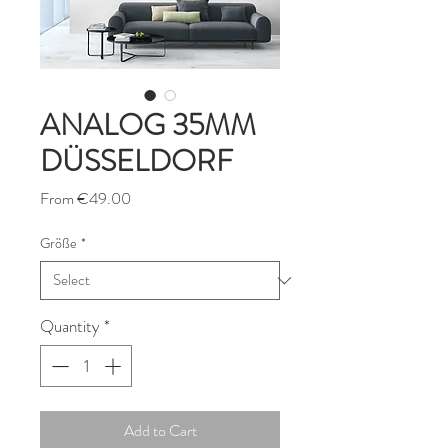
ANALOG 35MM
DÜSSELDORF
Sale
From
€49.00
Price
Größe
*
Quantity
*
Add to Cart