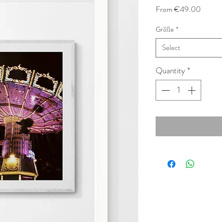
Sale
From
€49.00
Price
Größe
*
Select
Quantity
*