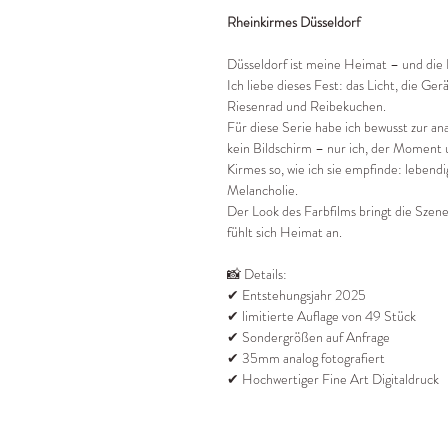
Rheinkirmes Düsseldorf
Düsseldorf ist meine Heimat – und die 
Ich liebe dieses Fest: das Licht, die G
Riesenrad und Reibekuchen.
Für diese Serie habe ich bewusst zur 
kein Bildschirm – nur ich, der Moment u
Kirmes so, wie ich sie empfinde: leben
Melancholie.
Der Look des Farbfilms bringt die Szen
fühlt sich Heimat an.
📸 Details:
✔ Entstehungsjahr 2025
✔ limitierte Auflage von 49 Stück
✔ Sondergrößen auf Anfrage
✔ 35mm analog fotografiert
✔ Hochwertiger Fine Art Digitaldruck