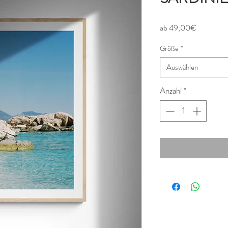
Sale-
ab
49,00€
Preis
Größe
*
Auswählen
Anzahl
*