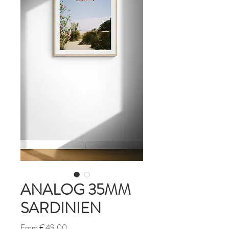
ANALOG 35MM
SARDINIEN
Sale
From
€49.00