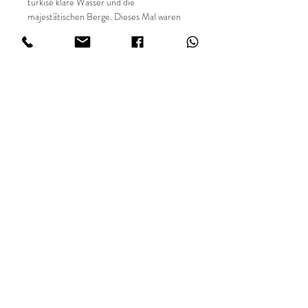
türkise klare Wasser und die
majestätischen Berge. Dieses Mal waren
mein Mann und ich auf einer Bootstour
unterwegs mit dabei meine analoge
Minolta Kamera
📸 Details:
✔ Entstehungsjahr 2026
✔ Limitierte Auflage von 49 Stück
✔ Sondergrößen auf Anfrage
✔ 35mm analog fotografiert
✔ Hochwertiger Fine Art Digitaldruck
✔ Print FUJIFILM Matt in 234 g/m²
IMPRESSUM
AGBs
DATENSCHUTZ