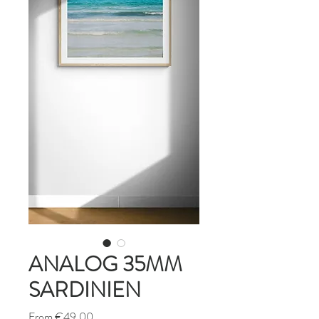
ANALOG 35MM
SARDINIEN
Sale
From
€49.00