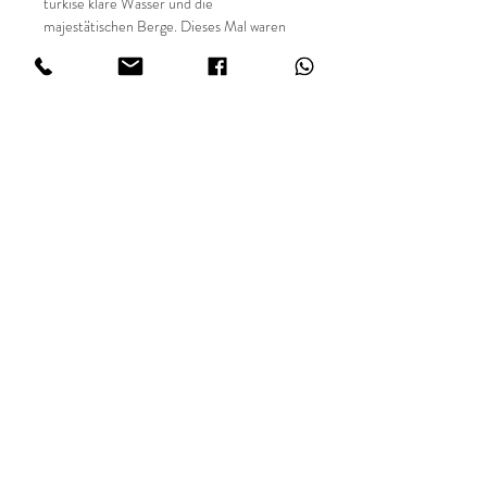
türkise klare Wasser und die
majestätischen Berge. Dieses Mal waren
mein Mann und ich auf einer Bootstour
unterwegs mit dabei meine analoge
Minolta Kamera.
📸 Details:
✔ Entstehungsjahr 2026
✔ Limitierte Auflage von 49 Stück
✔ Sondergrößen auf Anfrage
✔ 35mm analog fotografiert
✔ Hochwertiger Fine Art Digitaldruck
✔ Print FUJIFILM Matt in 234 g/m²
IMPRESSUM
AGBs
DATENSCHUTZ