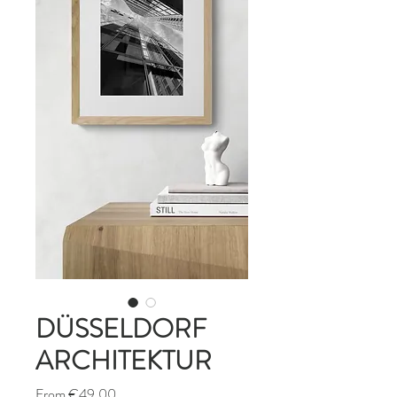
DÜSSELDORF
ARCHITEKTUR
Sale
From
€49.00