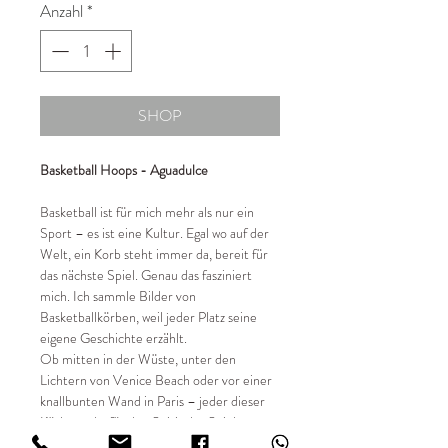
Anzahl
*
SHOP
Basketball Hoops - Aguadulce
Basketball ist für mich mehr als nur ein
Sport – es ist eine Kultur. Egal wo auf der
Welt, ein Korb steht immer da, bereit für
das nächste Spiel. Genau das fasziniert
mich. Ich sammle Bilder von
Basketballkörben, weil jeder Platz seine
eigene Geschichte erzählt.
Ob mitten in der Wüste, unter den
Lichtern von Venice Beach oder vor einer
knallbunten Wand in Paris – jeder dieser
Körbe steht für den Spirit des Spiels.
Streetball, Freiheit, Gemeinschaft.