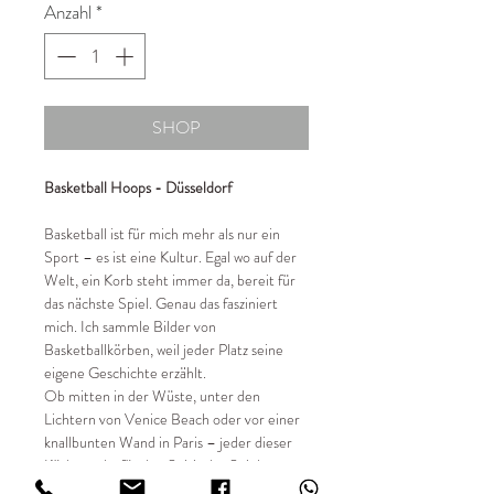
Anzahl
*
SHOP
Basketball Hoops - Düsseldorf
Basketball ist für mich mehr als nur ein
Sport – es ist eine Kultur. Egal wo auf der
Welt, ein Korb steht immer da, bereit für
das nächste Spiel. Genau das fasziniert
mich. Ich sammle Bilder von
Basketballkörben, weil jeder Platz seine
eigene Geschichte erzählt.
Ob mitten in der Wüste, unter den
Lichtern von Venice Beach oder vor einer
knallbunten Wand in Paris – jeder dieser
Körbe steht für den Spirit des Spiels.
Streetball, Freiheit, Gemeinschaft.