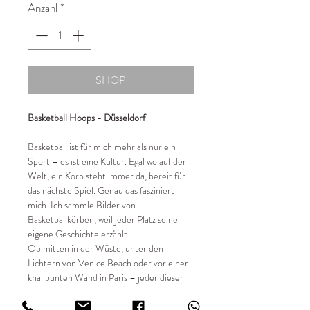
Anzahl
*
SHOP
Basketball Hoops - Düsseldorf
Basketball ist für mich mehr als nur ein
Sport – es ist eine Kultur. Egal wo auf der
Welt, ein Korb steht immer da, bereit für
das nächste Spiel. Genau das fasziniert
mich. Ich sammle Bilder von
Basketballkörben, weil jeder Platz seine
eigene Geschichte erzählt.
Ob mitten in der Wüste, unter den
Lichtern von Venice Beach oder vor einer
knallbunten Wand in Paris – jeder dieser
Körbe steht für den Spirit des Spiels.
Streetball, Freiheit, Gemeinschaft.