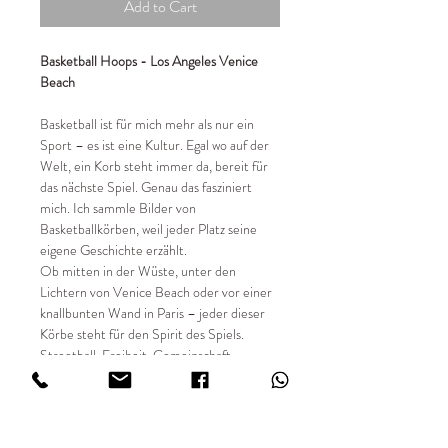
Add to Cart
Basketball Hoops - Los Angeles Venice
Beach
Basketball ist für mich mehr als nur ein
Sport – es ist eine Kultur. Egal wo auf der
Welt, ein Korb steht immer da, bereit für
das nächste Spiel. Genau das fasziniert
mich. Ich sammle Bilder von
Basketballkörben, weil jeder Platz seine
eigene Geschichte erzählt.
Ob mitten in der Wüste, unter den
Lichtern von Venice Beach oder vor einer
knallbunten Wand in Paris – jeder dieser
Körbe steht für den Spirit des Spiels.
Streetball, Freiheit, Gemeinschaft.
📸 Details:
✔ Entstehungsjahr 2024
✔ limitierte Auflage von 49 Stück