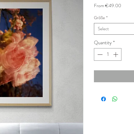
Sale
From
€49.00
Price
Größe
*
Select
Quantity
*