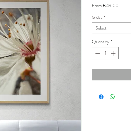
Sale
From
€49.00
Price
Größe
*
Select
Quantity
*