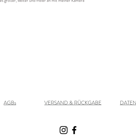
les größer, weiter und freier an mit meiner Kamera
AGBs
VERSAND & RÜCKGABE
DATE