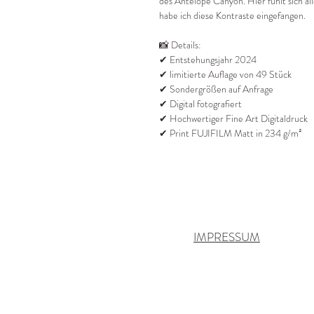
des Antelope Canyon. Hier fühlt sich al
habe ich diese Kontraste eingefangen.
📸 Details:
✔ Entstehungsjahr 2024
✔ limitierte Auflage von 49 Stück
✔ Sondergrößen auf Anfrage
✔ Digital fotografiert
✔ Hochwertiger Fine Art Digitaldruck
✔ Print FUJIFILM Matt in 234 g/m²
IMPRESSUM