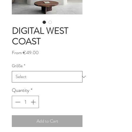
DIGITAL WEST
COAST
Sale
From
€49.00
Price
Größe
*
Quantity
*
Add to Cart