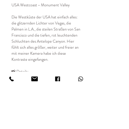
USA Westcoast - Monument Valley
Die Westküste der USA hat einfach alles:
die glitzernden Lichter von Vegas, die
Palmen in L.A., die steilen Straßen von San
Francisco und die tiefen, rot leuchtenden
Schluchten des Antelope Canyon. Hier
fühlt sich alles größer, weiter und freier an
mit meiner Kamera habe ich diese
Kontraste eingefangen.
📸 Details:
✔ Entstehungsjahr 2024
✔ limitierte Auflage von 49 Stück
✔ Sondergrößen auf Anfrage
✔ Digital fotografiert
✔ Hochwertiger Fine Art Digitaldruck
✔ Print FUJIFILM Matt in 234 g/m²