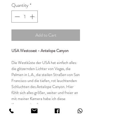
Quantity
*
Add to Cart
USA Westcoast - Antelope Canyon
Die Westküste der USA hat einfach alles:
die glitzernden Lichter von Vegas, die
Palmen in L.A., die steilen Straßen von San
Francisco und die tiefen, rot leuchtenden
Schluchten des Antelope Canyon. Hier
fühlt sich alles größer, weiter und freier an
mit meiner Kamera habe ich diese
Kontraste eingefangen.
📸 Details:
✔ Entstehungsjahr 2024