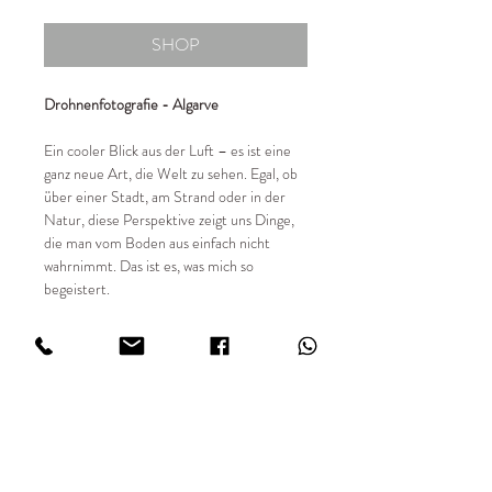
SHOP
Drohnenfotografie - Algarve
Ein cooler Blick aus der Luft – es ist eine
ganz neue Art, die Welt zu sehen. Egal, ob
über einer Stadt, am Strand oder in der
Natur, diese Perspektive zeigt uns Dinge,
die man vom Boden aus einfach nicht
wahrnimmt. Das ist es, was mich so
begeistert.
📸 Details:
✔ Entstehungsjahr 2023 - heute
✔ limitierte Auflage von 49 Stück
✔ Sondergrößen auf Anfrage
✔ Fotografiert mit DJI Drohne
✔ Hochwertiger Fine Art Digitaldruck
✔ Print FUJIFILM Matt in 234 g/m²