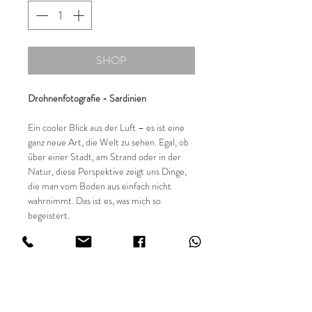
SHOP
Drohnenfotografie - Sardinien
Ein cooler Blick aus der Luft – es ist eine
ganz neue Art, die Welt zu sehen. Egal, ob
über einer Stadt, am Strand oder in der
Natur, diese Perspektive zeigt uns Dinge,
die man vom Boden aus einfach nicht
wahrnimmt. Das ist es, was mich so
begeistert.
📸 Details:
✔ Entstehungsjahr 2023 - heute
✔ limitierte Auflage von 49 Stück
✔ Sondergrößen auf Anfrage
✔ Fotografiert mit DJI Drohne