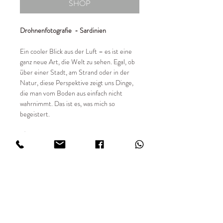
SHOP
Drohnenfotografie - Sardinien
Ein cooler Blick aus der Luft – es ist eine
ganz neue Art, die Welt zu sehen. Egal, ob
über einer Stadt, am Strand oder in der
Natur, diese Perspektive zeigt uns Dinge,
die man vom Boden aus einfach nicht
wahrnimmt. Das ist es, was mich so
begeistert.
📸 Details:
✔ Entstehungsjahr 2023 - heute
✔ limitierte Auflage von 49 Stück
✔ Sondergrößen auf Anfrage
✔ Fotografiert mit DJI Drohne
✔ Hochwertiger Fine Art Digitaldruck
✔ Print FUJIFILM Matt in 234 g/m²