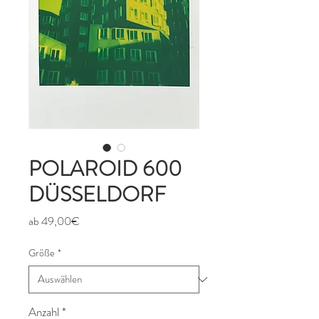
POLAROID 600
DÜSSELDORF
Sale-
ab
49,00€
Preis
Größe
*
Anzahl
*