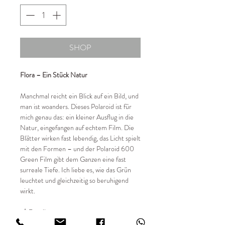
SHOP
Flora – Ein Stück Natur
Manchmal reicht ein Blick auf ein Bild, und
man ist woanders. Dieses Polaroid ist für
mich genau das: ein kleiner Ausflug in die
Natur, eingefangen auf echtem Film. Die
Blätter wirken fast lebendig, das Licht spielt
mit den Formen – und der Polaroid 600
Green Film gibt dem Ganzen eine fast
surreale Tiefe. Ich liebe es, wie das Grün
leuchtet und gleichzeitig so beruhigend
wirkt.
📸 Details:
✔ Entstehungsjahr 2025