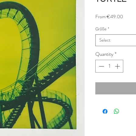
Sale
From
€49.00
Price
Größe
*
Select
Quantity
*