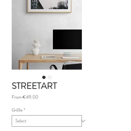
STREETART
Sale
From
€49.00
Price
Größe
*