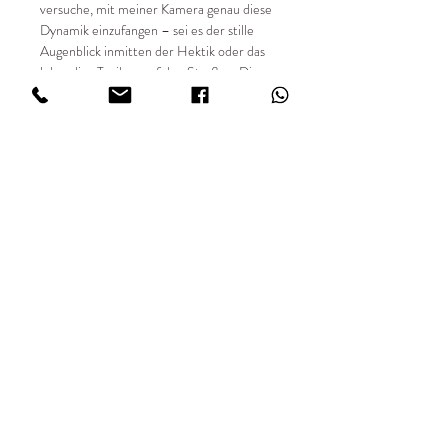
versuche, mit meiner Kamera genau diese
Dynamik einzufangen – sei es der stille
Augenblick inmitten der Hektik oder das
lebendige Treiben auf den Straßen. Diese
Bilder sind meine Art, euch die Welt der
Straßenfotografie näherzubringen – roh,
authentisch und immer voller Leben.
📸 Details:
✔ Entstehungsjahr 2016
✔ limitierte Auflage von 49 Stück
✔ Sondergrößen auf Anfrage
✔ Digital fotografiert
✔ Hochwertiger Fine Art Digitaldruck
✔ Print FUJIFILM Matt in 234 g/m²
IMPRESSUM