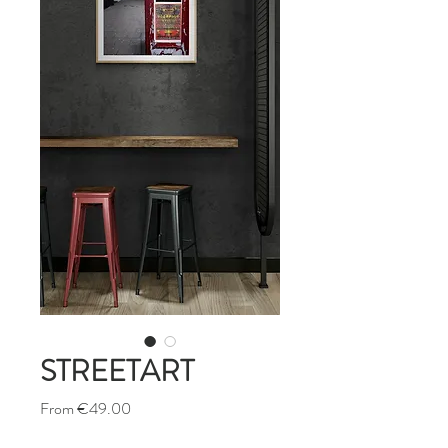
STREETART
Sale
From
€49.00
Price