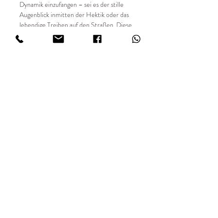
Dynamik einzufangen – sei es der stille
Augenblick inmitten der Hektik oder das
lebendige Treiben auf den Straßen. Diese
Bilder sind meine Art, euch die Welt der
Straßenfotografie näherzubringen – roh,
authentisch und immer voller Leben.
📸 Details:
✔ Entstehungsjahr 2018
✔ limitierte Auflage von 49 Stück
✔ Sondergrößen auf Anfrage
✔ Digital fotografiert
✔ Hochwertiger Fine Art Digitaldruck
✔ Print FUJIFILM Matt in 234 g/m²
IMPRESSUM
AGBs